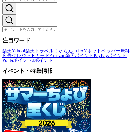
注目ワード
楽天
Yahoo!
楽天トラベル
じゃらん
au PAY
ホットペッパー
無料
広告
クレジットカード
Amazon
楽天ポイント
PayPayポイント
Pontaポイント
dポイント
イベント・特集情報