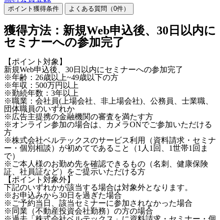
ポイント獲得条件
よくある質問（
0
件）
獲得方法：新規Web申込後、30日以内に
セミナーへの参加完了
【ポイント対象】
新規Web申込後、30日以内にセミナーへの参加完了
※年齢：26歳以上~49歳以下の方
※年収：500万円以上
※勤続年数：3年以上
※職業：会社員(上場会社、非上場会社)、公務員、士業職、
団体職員のいずれか
※広告主提携の金融機関の審査を満たす方
※オンライン参加の場合は、カメラONでご参加いただける
方
※株式会社ベルテックスのサービス利用（資料請求・セミナ
ー・個別相談）が初めてであること（1人1回、1世帯1回ま
で）
※ご本人様のお勤め先を確認できるもの（名刺、健康保険
証、社員証など）をご提示いただける方
【ポイント対象外】
下記のいずれかが該当する場合は対象外となります。
※お申込みから30日を過ぎた場合
※ご予約当日、該当セミナーに参加されなかった場合
※同業（不動産投資会社勤務）の方の場合
※過去「株式会社ベルテックス」に資料請求・セミナー・個