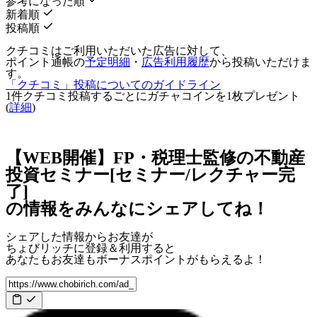
参考になった順
新着順
投稿順
クチコミはご利用いただいた広告に対して、
ポイント通帳の
予定明細
・
広告利用履歴
から投稿いただけま
す。
「クチコミ」投稿についてのガイドライン
1件クチコミ投稿するごとに
ガチャコインを1枚
プレゼント
(
詳細
)
【WEB開催】FP・税理士監修の不動産
投資セミナー[セミナー/レクチャー完
了]
の情報をみんなにシェアしてね！
シェアした情報からお友達が
ちょびリッチに登録＆利用すると
あなたもお友達も
ボーナスポイント
がもらえるよ！