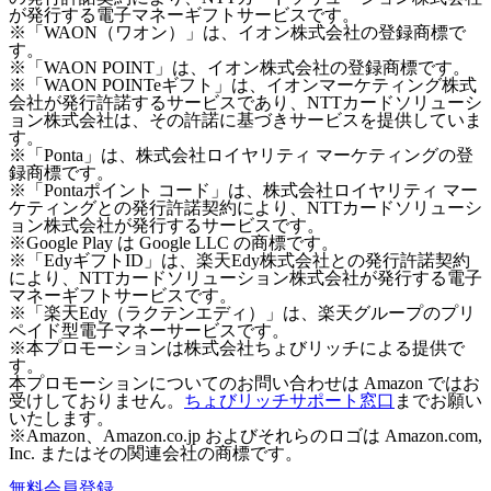
が発行する電子マネーギフトサービスです。
※「WAON（ワオン）」は、イオン株式会社の登録商標で
す。
※「WAON POINT」は、イオン株式会社の登録商標です。
※「WAON POINTeギフト」は、イオンマーケティング株式
会社が発行許諾するサービスであり、NTTカードソリューシ
ョン株式会社は、その許諾に基づきサービスを提供していま
す。
※「Ponta」は、株式会社ロイヤリティ マーケティングの登
録商標です。
※「Pontaポイント コード」は、株式会社ロイヤリティ マー
ケティングとの発行許諾契約により、NTTカードソリューシ
ョン株式会社が発行するサービスです。
※Google Play は Google LLC の商標です。
※「EdyギフトID」は、楽天Edy株式会社との発行許諾契約
により、NTTカードソリューション株式会社が発行する電子
マネーギフトサービスです。
※「楽天Edy（ラクテンエディ）」は、楽天グループのプリ
ペイド型電子マネーサービスです。
※本プロモーションは株式会社ちょびリッチによる提供で
す。
本プロモーションについてのお問い合わせは Amazon ではお
受けしておりません。
ちょびリッチサポート窓口
までお願い
いたします。
※Amazon、Amazon.co.jp およびそれらのロゴは Amazon.com,
Inc. またはその関連会社の商標です。
無料会員登録