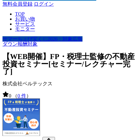
無料会員登録
ログイン
TOP
お買い物
サービス
モニター
サマーちょび宝くじ2026：対象広告
ダウン報酬対象
【WEB開催】FP・税理士監修の不動産
投資セミナー[セミナー/レクチャー完
了]
株式会社ベルテックス
0
（
0 件
）