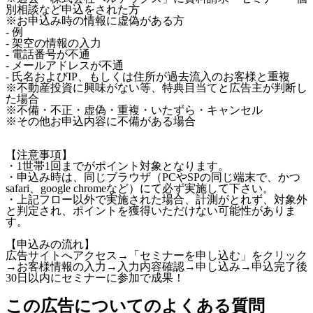
別相談など申込をされた方
※お申込み時の情報に虚偽がある方
- 例
- 架空の情報の入力
- 電話番号が不通
- メールアドレスが不通
- 氏名およびIP、もしくは住所が過去流入のお客様と重複
※不動産投資に興味がない等、特典目当てと広告主が判断し
た場合
※不備・不正・虚偽・重複・いたずら・キャンセル
※その他お申込内容に不備がある場合
【注意事項】
・1世帯1回までがポイント対象となります。
・申込み時は、同じブラウザ（PCやSPの同じ端末で、かつ
safari、google chromeなど）にて必ず実施して下さい。
・上記フロー以外で実施された場合、計測がとれず、対象外
と判定され、ポイントを獲得いただけない可能性がありま
す。
【申込みの流れ】
広告サイトへアクセス→「セミナーを申し込む」をクリック
→お客様情報の入力→入力内容確認→申し込み→申込完了後
30日以内にセミナーに参加で成果！
この広告についてのよくある質問