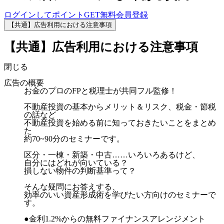
ログインしてポイントGET
無料会員登録
【共通】広告利用における注意事項
【共通】広告利用における注意事項
閉じる
広告の概要
お金のプロのFPと税理士が共同フル監修！
不動産投資の基本からメリット＆リスク、税金・節税
の話など
不動産投資を始める前に知っておきたいことをまとめ
た
約70~90分のセミナーです。
区分・一棟・新築・中古……いろいろあるけど、
自分にはどれが向いている？
損しない物件の判断基準って？
そんな疑問にお答えする、
効率のいい資産形成術を学びたい方向けのセミナーで
す。
●金利1.2%からの無料ファイナンスアレンジメント