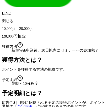
LINE
閉じる
10,000pt
→28,000pt
(
28,000
円相当)
獲得方法
新規Web申込後、30日以内にセミナーへの参加完了
獲得方法とは？
ポイントを獲得する方法の概略です。
予定明細
即時～10分程度
予定明細とは？
広告ご利用後に反映される予定の獲得ポイントが、ポイント
通帳の「
予定明細
」に記載されるまでの期間です。