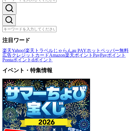
注目ワード
楽天
Yahoo!
楽天トラベル
じゃらん
au PAY
ホットペッパー
無料
広告
クレジットカード
Amazon
楽天ポイント
PayPayポイント
Pontaポイント
dポイント
イベント・特集情報