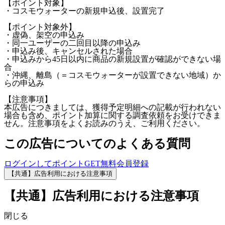
【ポイント対象】
・コスモウォーターの新規申込後、設置完了
【ポイント対象外】
・虚偽、架空の申込み
・同一ユーザーの二回目以降の申込み
・申込み後、キャンセルされた場合
・申込みから45日以内に商品の新規設置が確認ができない場
合
・沖縄、離島（＝コスモウォーターが設置できない地域）か
らの申込み
【注意事項】
本広告につきましては、獲得予定明細への記載が行われない
場合も含め、ポイント加算に関する調査依頼をお受けできま
せん。注意事項をよくお読みのうえ、ご利用ください。
この広告についてのよくある質問
ログインしてポイントGET
無料会員登録
【共通】広告利用における注意事項
【共通】広告利用における注意事項
閉じる