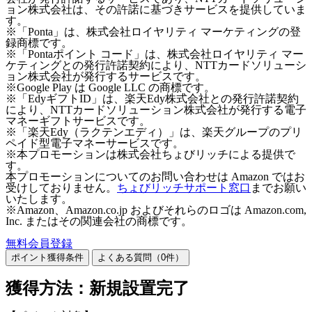
ョン株式会社は、その許諾に基づきサービスを提供していま
す。
※「Ponta」は、株式会社ロイヤリティ マーケティングの登
録商標です。
※「Pontaポイント コード」は、株式会社ロイヤリティ マー
ケティングとの発行許諾契約により、NTTカードソリューシ
ョン株式会社が発行するサービスです。
※Google Play は Google LLC の商標です。
※「EdyギフトID」は、楽天Edy株式会社との発行許諾契約
により、NTTカードソリューション株式会社が発行する電子
マネーギフトサービスです。
※「楽天Edy（ラクテンエディ）」は、楽天グループのプリ
ペイド型電子マネーサービスです。
※本プロモーションは株式会社ちょびリッチによる提供で
す。
本プロモーションについてのお問い合わせは Amazon ではお
受けしておりません。
ちょびリッチサポート窓口
までお願い
いたします。
※Amazon、Amazon.co.jp およびそれらのロゴは Amazon.com,
Inc. またはその関連会社の商標です。
無料会員登録
ポイント獲得条件
よくある質問（
0
件）
獲得方法：新規設置完了