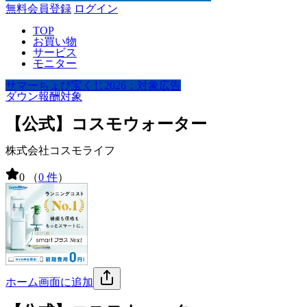
無料会員登録
ログイン
TOP
お買い物
サービス
モニター
サマーちょび宝くじ2026：対象広告
ダウン報酬対象
【公式】コスモウォーター
株式会社コスモライフ
0
（
0 件
）
ホーム画面に追加