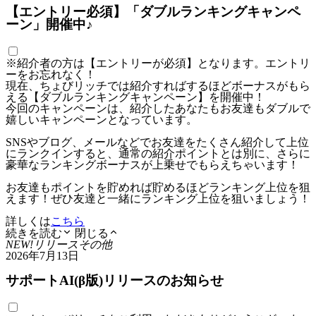
【エントリー必須】「ダブルランキングキャンペ
ーン」開催中♪
※紹介者の方は【エントリーが必須】となります。エントリ
ーをお忘れなく！
現在、ちょびリッチでは紹介すればするほどボーナスがもら
える【ダブルランキングキャンペーン】を開催中！
今回のキャンペーンは、紹介したあなたもお友達もダブルで
嬉しいキャンペーンとなっています。
SNSやブログ、メールなどでお友達をたくさん紹介して上位
にランクインすると、通常の紹介ポイントとは別に、さらに
豪華なランキングボーナスが上乗せでもらえちゃいます！
お友達もポイントを貯めれば貯めるほどランキング上位を狙
えます！ぜひ友達と一緒にランキング上位を狙いましょう！
詳しくは
こちら
続きを読む
閉じる
NEW!
リリース
その他
2026年7月13日
サポートAI(β版)リリースのお知らせ