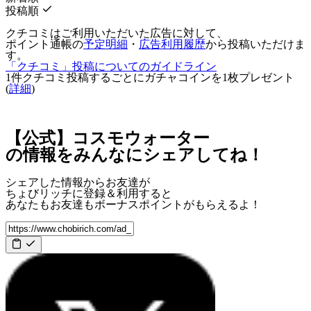
投稿順
クチコミはご利用いただいた広告に対して、
ポイント通帳の
予定明細
・
広告利用履歴
から投稿いただけま
す。
「クチコミ」投稿についてのガイドライン
1件クチコミ投稿するごとに
ガチャコインを1枚
プレゼント
(
詳細
)
【公式】コスモウォーター
の情報をみんなにシェアしてね！
シェアした情報からお友達が
ちょびリッチに登録＆利用すると
あなたもお友達も
ボーナスポイント
がもらえるよ！