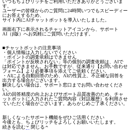
いつもちょびリッチをご利用いただきありがとうございま
す。
ユーザーの皆様からのご質問に24時間いつでもスピーディー
にお答えするため、
サイト内にAIチャットボットを導入いたしました。
画面右下に表示されるチャットアイコンから、サポート
AI（β版）へお気軽にご質問いただけます。
■チャットボットの注意事項
・個人情報は入力しないでください
・ポイントの調査依頼はできません
「ポイントが反映されない」等の個別の調査依頼は、AIで
は対応できません。お手数ですが、従来通り【お問い合わせ
フォーム】より必要事項を添えてご依頼ください。
・AIによる自動回答のため、AIの性質上、不正確な回答を
出力する場合がございます。
解決しない場合は、サポート窓口までお問い合わせくださ
い。
AIの回答精度の向上およびサポート品質改善のため、チャ
ットボットに入力されたご質問内容（対話履歴）を利用させ
ていただく場合がございます。あらかじめご了承ください。
新しくなったサポート機能をぜひご活用ください
今後とも、ちょびリッチをよろしくお願いいたします。
続きを読む
閉じる