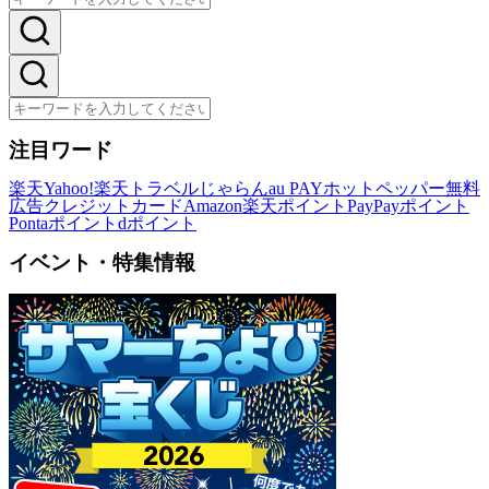
注目ワード
楽天
Yahoo!
楽天トラベル
じゃらん
au PAY
ホットペッパー
無料
広告
クレジットカード
Amazon
楽天ポイント
PayPayポイント
Pontaポイント
dポイント
イベント・特集情報