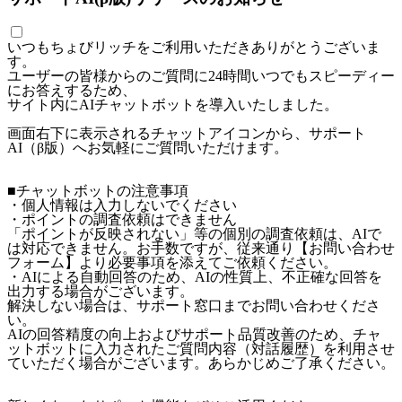
いつもちょびリッチをご利用いただきありがとうございま
す。
ユーザーの皆様からのご質問に24時間いつでもスピーディー
にお答えするため、
サイト内にAIチャットボットを導入いたしました。
画面右下に表示されるチャットアイコンから、サポート
AI（β版）へお気軽にご質問いただけます。
■チャットボットの注意事項
・個人情報は入力しないでください
・ポイントの調査依頼はできません
「ポイントが反映されない」等の個別の調査依頼は、AIで
は対応できません。お手数ですが、従来通り【お問い合わせ
フォーム】より必要事項を添えてご依頼ください。
・AIによる自動回答のため、AIの性質上、不正確な回答を
出力する場合がございます。
解決しない場合は、サポート窓口までお問い合わせくださ
い。
AIの回答精度の向上およびサポート品質改善のため、チャ
ットボットに入力されたご質問内容（対話履歴）を利用させ
ていただく場合がございます。あらかじめご了承ください。