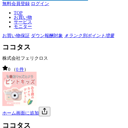
無料会員登録
ログイン
TOP
お買い物
サービス
モニター
お買い物保証
ダウン報酬対象
＃ランク別ポイント増量
ココタス
株式会社フェリクロス
0
（
0 件
）
ホーム画面に追加
ココタス