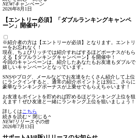
NEW!
キャンペーン
2026年8月1日
【エントリー必須】「ダブルランキングキャンペ
ーン」開催中♪
※紹介者の方は【エントリーが必須】となります。エントリ
ーをお忘れなく！
現在、ちょびリッチでは紹介すればするほどボーナスがもら
える【ダブルランキングキャンペーン】を開催中！
今回のキャンペーンは、紹介したあなたもお友達もダブルで
嬉しいキャンペーンとなっています。
SNSやブログ、メールなどでお友達をたくさん紹介して上位
にランクインすると、通常の紹介ポイントとは別に、さらに
豪華なランキングボーナスが上乗せでもらえちゃいます！
お友達もポイントを貯めれば貯めるほどランキング上位を狙
えます！ぜひ友達と一緒にランキング上位を狙いましょう！
詳しくは
こちら
続きを読む
閉じる
NEW!
リリース
その他
2026年7月13日
サポートAI(β版)リリースのお知らせ