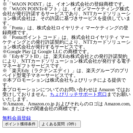
※「WAON POINT」は、イオン株式会社の登録商標です。
※「WAON POINTeギフト」は、イオンマーケティング株式
会社が発行許諾するサービスであり、NTTカードソリューシ
ョン株式会社は、その許諾に基づきサービスを提供していま
す。
※「Ponta」は、株式会社ロイヤリティ マーケティングの登
録商標です。
※「Pontaポイント コード」は、株式会社ロイヤリティ マー
ケティングとの発行許諾契約により、NTTカードソリューシ
ョン株式会社が発行するサービスです。
※Google Play は Google LLC の商標です。
※「EdyギフトID」は、楽天Edy株式会社との発行許諾契約
により、NTTカードソリューション株式会社が発行する電子
マネーギフトサービスです。
※「楽天Edy（ラクテンエディ）」は、楽天グループのプリ
ペイド型電子マネーサービスです。
※本プロモーションは株式会社ちょびリッチによる提供で
す。
本プロモーションについてのお問い合わせは Amazon ではお
受けしておりません。
ちょびリッチサポート窓口
までお願い
いたします。
※Amazon、Amazon.co.jp およびそれらのロゴは Amazon.com,
Inc. またはその関連会社の商標です。
無料会員登録
ポイント獲得条件
よくある質問（
0
件）