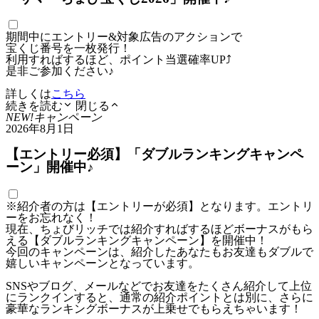
期間中にエントリー&対象広告のアクションで
宝くじ番号を一枚発行！
利用すればするほど、ポイント当選確率UP⤴
是非ご参加ください♪
詳しくは
こちら
続きを読む
閉じる
NEW!
キャンペーン
2026年8月1日
【エントリー必須】「ダブルランキングキャンペ
ーン」開催中♪
※紹介者の方は【エントリーが必須】となります。エントリ
ーをお忘れなく！
現在、ちょびリッチでは紹介すればするほどボーナスがもら
える【ダブルランキングキャンペーン】を開催中！
今回のキャンペーンは、紹介したあなたもお友達もダブルで
嬉しいキャンペーンとなっています。
SNSやブログ、メールなどでお友達をたくさん紹介して上位
にランクインすると、通常の紹介ポイントとは別に、さらに
豪華なランキングボーナスが上乗せでもらえちゃいます！