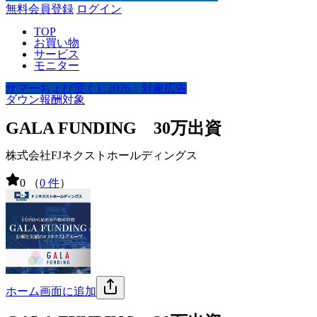
無料会員登録
ログイン
TOP
お買い物
サービス
モニター
サマーちょび宝くじ2026：対象広告
ダウン報酬対象
GALA FUNDING 30万出資
株式会社FJネクストホールディングス
0
（
0 件
）
ホーム画面に追加