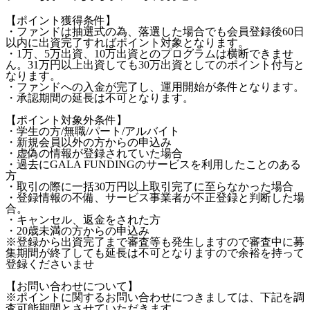
【ポイント獲得条件】
・ファンドは抽選式の為、落選した場合でも会員登録後60日
以内に出資完了すればポイント対象となります。
・1万、5万出資、10万出資とのプログラムは横断できませ
ん。31万円以上出資しても30万出資としてのポイント付与と
なります。
・ファンドへの入金が完了し、運用開始が条件となります。
・承認期間の延長は不可となります。
【ポイント対象外条件】
・学生の方/無職/パート/アルバイト
・新規会員以外の方からの申込み
・虚偽の情報が登録されていた場合
・過去にGALA FUNDINGのサービスを利用したことのある
方
・取引の際に一括30万円以上取引完了に至らなかった場合
・登録情報の不備、サービス事業者が不正登録と判断した場
合。
・キャンセル、返金をされた方
・20歳未満の方からの申込み
※登録から出資完了まで審査等も発生しますので審査中に募
集期間が終了しても延長は不可となりますので余裕を持って
登録くださいませ
【お問い合わせについて】
※ポイントに関するお問い合わせにつきましては、下記を調
査可能期間とさせていただきます。