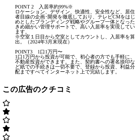
POINT 2 入居率約99%※
ロケーション、デザイン、快適性、安全性など、居住
者目線の企画･開発を徹底しており、テレビCMをはじ
めとしたブランディング戦略やグループ一体となった
きめ細かい管理サポートで、高い入居率を実現してい
ます。
※空室１日目から空室としてカウントし、入居率を算
出。（2024年3月末現在）
POINT3 1口1万円〜
1口1万円から投資が可能で、初心者の方でも手軽に、
不動産投資ができます。また、契約書への署名捺印な
ど紙での手続きは一切不要で、登録から投資、利益分
配まですべてインターネット上で完結します。
この広告のクチコミ