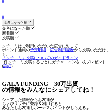
0
1
0
参考になった順
参考になった順
新着順
投稿順
クチコミはご利用いただいた広告に対して、
ポイント通帳の
予定明細
・
広告利用履歴
から投稿いただけま
す。
「クチコミ」投稿についてのガイドライン
1件クチコミ投稿するごとに
ガチャコインを1枚
プレゼント
(
詳細
)
GALA FUNDING 30万出資
の情報をみんなにシェアしてね！
シェアした情報からお友達が
ちょびリッチに登録＆利用すると
あなたもお友達も
ボーナスポイント
がもらえるよ！