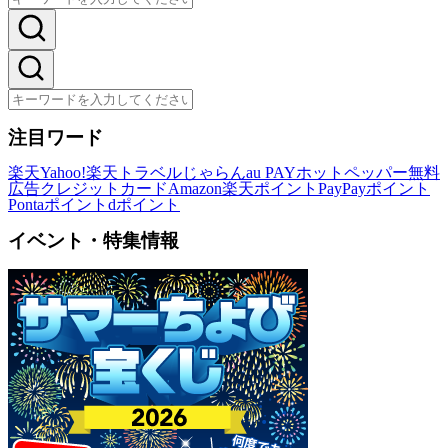
注目ワード
楽天
Yahoo!
楽天トラベル
じゃらん
au PAY
ホットペッパー
無料
広告
クレジットカード
Amazon
楽天ポイント
PayPayポイント
Pontaポイント
dポイント
イベント・特集情報