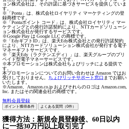
ョン株式会社は、その許諾に基づきサービスを提供していま
す。
※「Ponta」は、株式会社ロイヤリティ マーケティングの登
録商標です。
※「Pontaポイント コード」は、株式会社ロイヤリティ マー
ケティングとの発行許諾契約により、NTTカードソリューシ
ョン株式会社が発行するサービスです。
※Google Play は Google LLC の商標です。
※「EdyギフトID」は、楽天Edy株式会社との発行許諾契約
により、NTTカードソリューション株式会社が発行する電子
マネーギフトサービスです。
※「楽天Edy（ラクテンエディ）」は、楽天グループのプリ
ペイド型電子マネーサービスです。
※本プロモーションは株式会社ちょびリッチによる提供で
す。
本プロモーションについてのお問い合わせは Amazon ではお
受けしておりません。
ちょびリッチサポート窓口
までお願い
いたします。
※Amazon、Amazon.co.jp およびそれらのロゴは Amazon.com,
Inc. またはその関連会社の商標です。
無料会員登録
ポイント獲得条件
よくある質問（
0
件）
獲得方法：新規会員登録後、60日以内
に一括30万円以上取引完了