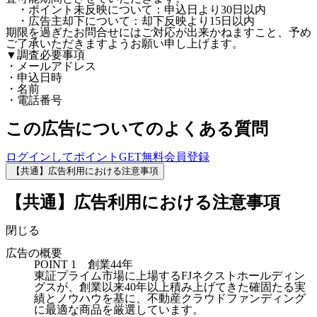
・ポイント未反映について：申込日より30日以内
・広告主却下について：却下反映より15日以内
期限を過ぎたお問合せにはご対応が出来かねますこと、予め
ご了承いただきますようお願い申し上げます。
▼調査必要事項
・メールアドレス
・申込日時
・名前
・電話番号
この広告についてのよくある質問
ログインしてポイントGET
無料会員登録
【共通】広告利用における注意事項
【共通】広告利用における注意事項
閉じる
広告の概要
POINT 1 創業44年
東証プライム市場に上場するFJネクストホールディン
グスが、創業以来40年以上積み上げてきた確固たる実
績とノウハウを基に、不動産クラウドファンディング
に最適な商品を厳選しています。