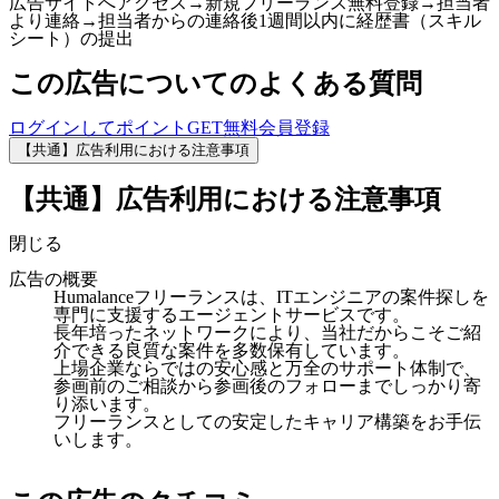
広告サイトへアクセス→新規フリーランス無料登録→担当者
より連絡→担当者からの連絡後1週間以内に経歴書（スキル
シート）の提出
この広告についてのよくある質問
ログインしてポイントGET
無料会員登録
【共通】広告利用における注意事項
【共通】広告利用における注意事項
閉じる
広告の概要
Humalanceフリーランスは、ITエンジニアの案件探しを
専門に支援するエージェントサービスです。
長年培ったネットワークにより、当社だからこそご紹
介できる良質な案件を多数保有しています。
上場企業ならではの安心感と万全のサポート体制で、
参画前のご相談から参画後のフォローまでしっかり寄
り添います。
フリーランスとしての安定したキャリア構築をお手伝
いします。