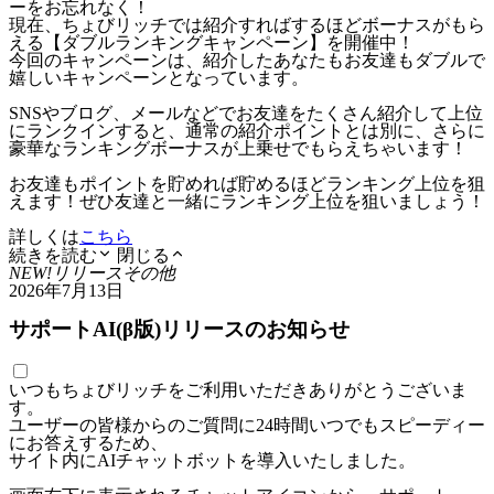
ーをお忘れなく！
現在、ちょびリッチでは紹介すればするほどボーナスがもら
える【ダブルランキングキャンペーン】を開催中！
今回のキャンペーンは、紹介したあなたもお友達もダブルで
嬉しいキャンペーンとなっています。
SNSやブログ、メールなどでお友達をたくさん紹介して上位
にランクインすると、通常の紹介ポイントとは別に、さらに
豪華なランキングボーナスが上乗せでもらえちゃいます！
お友達もポイントを貯めれば貯めるほどランキング上位を狙
えます！ぜひ友達と一緒にランキング上位を狙いましょう！
詳しくは
こちら
続きを読む
閉じる
NEW!
リリース
その他
2026年7月13日
サポートAI(β版)リリースのお知らせ
いつもちょびリッチをご利用いただきありがとうございま
す。
ユーザーの皆様からのご質問に24時間いつでもスピーディー
にお答えするため、
サイト内にAIチャットボットを導入いたしました。