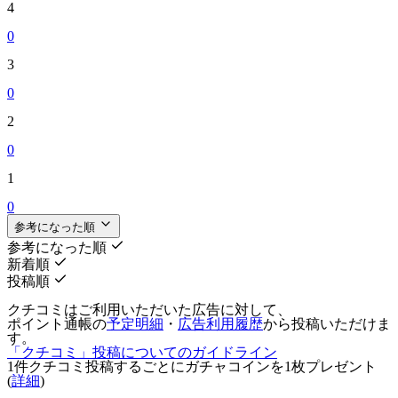
4
0
3
0
2
0
1
0
参考になった順
参考になった順
新着順
投稿順
クチコミはご利用いただいた広告に対して、
ポイント通帳の
予定明細
・
広告利用履歴
から投稿いただけま
す。
「クチコミ」投稿についてのガイドライン
1件クチコミ投稿するごとに
ガチャコインを1枚
プレゼント
(
詳細
)