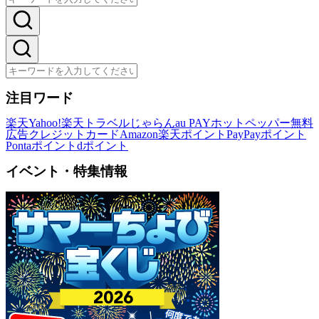
注目ワード
楽天
Yahoo!
楽天トラベル
じゃらん
au PAY
ホットペッパー
無料
広告
クレジットカード
Amazon
楽天ポイント
PayPayポイント
Pontaポイント
dポイント
イベント・特集情報