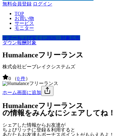
無料会員登録
ログイン
TOP
お買い物
サービス
モニター
サマーちょび宝くじ2026：対象広告
ダウン報酬対象
Humalanceフリーランス
株式会社ビーブレイクシステムズ
0
（
0 件
）
ホーム画面に追加
Humalanceフリーランス
の情報をみんなにシェアしてね！
シェアした情報からお友達が
ちょびリッチに登録＆利用すると
あなたもお友達も
ボーナスポイント
がもらえるよ！