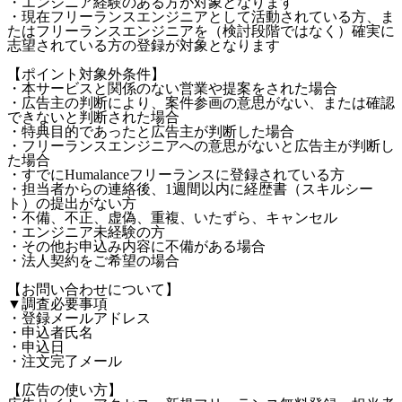
・エンジニア経験のある方が対象となります
・現在フリーランスエンジニアとして活動されている方、ま
たはフリーランスエンジニアを（検討段階ではなく）確実に
志望されている方の登録が対象となります
【ポイント対象外条件】
・本サービスと関係のない営業や提案をされた場合
・広告主の判断により、案件参画の意思がない、または確認
できないと判断された場合
・特典目的であったと広告主が判断した場合
・フリーランスエンジニアへの意思がないと広告主が判断し
た場合
・すでにHumalanceフリーランスに登録されている方
・担当者からの連絡後、1週間以内に経歴書（スキルシー
ト）の提出がない方
・不備、不正、虚偽、重複、いたずら、キャンセル
・エンジニア未経験の方
・その他お申込み内容に不備がある場合
・法人契約をご希望の場合
【お問い合わせについて】
▼調査必要事項
・登録メールアドレス
・申込者氏名
・申込日
・注文完了メール
【広告の使い方】