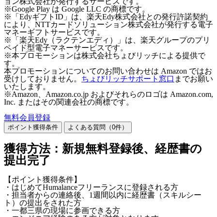
ョン株式会社が発行するサービスです。
※Google Play は Google LLC の商標です。
※「EdyギフトID」は、楽天Edy株式会社との発行許諾契約
により、NTTカードソリューション株式会社が発行する電子
マネーギフトサービスです。
※「楽天Edy（ラクテンエディ）」は、楽天グループのプリ
ペイド型電子マネーサービスです。
※本プロモーションは株式会社ちょびリッチによる提供で
す。
本プロモーションについてのお問い合わせは Amazon ではお
受けしておりません。
ちょびリッチサポート窓口
までお願い
いたします。
※Amazon、Amazon.co.jp およびそれらのロゴは Amazon.com,
Inc. またはその関連会社の商標です。
無料会員登録
ポイント獲得条件
よくある質問（
0
件）
獲得方法：新規無料登録後、経歴書の
提出完了
【ポイント獲得条件】
・はじめてHumalanceフリーランスに登録される方
・担当者からの連絡後、1週間以内に経歴書（スキルシー
ト）の提出をされた方
・一都三県の現場に参画できる方