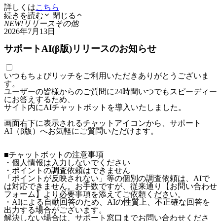
詳しくは
こちら
続きを読む
閉じる
NEW!
リリース
その他
2026年7月13日
サポートAI(β版)リリースのお知らせ
いつもちょびリッチをご利用いただきありがとうございま
す。
ユーザーの皆様からのご質問に24時間いつでもスピーディー
にお答えするため、
サイト内にAIチャットボットを導入いたしました。
画面右下に表示されるチャットアイコンから、サポート
AI（β版）へお気軽にご質問いただけます。
■チャットボットの注意事項
・個人情報は入力しないでください
・ポイントの調査依頼はできません
「ポイントが反映されない」等の個別の調査依頼は、AIで
は対応できません。お手数ですが、従来通り【お問い合わせ
フォーム】より必要事項を添えてご依頼ください。
・AIによる自動回答のため、AIの性質上、不正確な回答を
出力する場合がございます。
解決しない場合は、サポート窓口までお問い合わせくださ