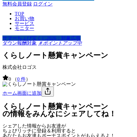
無料会員登録
ログイン
TOP
お買い物
サービス
モニター
サマーちょび宝くじ2026：対象広告
ダウン報酬対象
＃ポイントアップ中
くらしノート懸賞キャンペーン
株式会社ロゴス
0
（
0 件
）
ホーム画面に追加
くらしノート懸賞キャンペーン
の情報をみんなにシェアしてね！
シェアした情報からお友達が
ちょびリッチに登録＆利用すると
あなたもお友達も
ボーナスポイント
がもらえるよ！