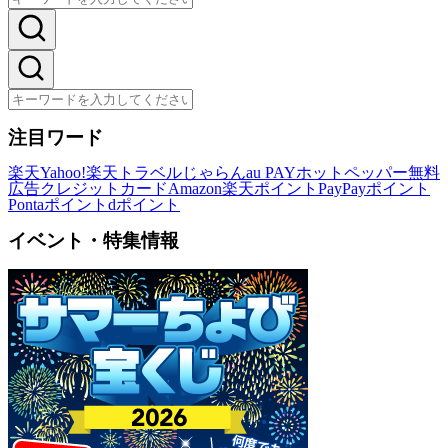
注目ワード
楽天
Yahoo!
楽天トラベル
じゃらん
au PAY
ホットペッパー
無料
広告
クレジットカード
Amazon
楽天ポイント
PayPayポイント
Pontaポイント
dポイント
イベント・特集情報