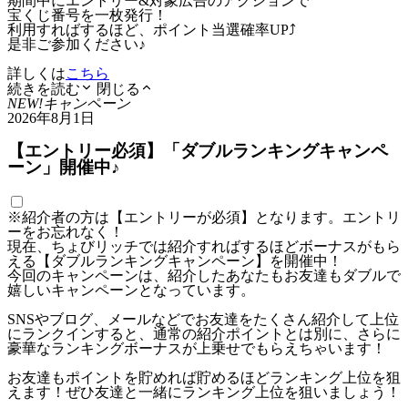
期間中にエントリー&対象広告のアクションで
宝くじ番号を一枚発行！
利用すればするほど、ポイント当選確率UP⤴
是非ご参加ください♪
詳しくは
こちら
続きを読む
閉じる
NEW!
キャンペーン
2026年8月1日
【エントリー必須】「ダブルランキングキャンペ
ーン」開催中♪
※紹介者の方は【エントリーが必須】となります。エントリ
ーをお忘れなく！
現在、ちょびリッチでは紹介すればするほどボーナスがもら
える【ダブルランキングキャンペーン】を開催中！
今回のキャンペーンは、紹介したあなたもお友達もダブルで
嬉しいキャンペーンとなっています。
SNSやブログ、メールなどでお友達をたくさん紹介して上位
にランクインすると、通常の紹介ポイントとは別に、さらに
豪華なランキングボーナスが上乗せでもらえちゃいます！
お友達もポイントを貯めれば貯めるほどランキング上位を狙
えます！ぜひ友達と一緒にランキング上位を狙いましょう！