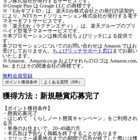
ョン株式会社が発行するサービスです。
※Google Play は Google LLC の商標です。
※「EdyギフトID」は、楽天Edy株式会社との発行許諾契約
により、NTTカードソリューション株式会社が発行する電子
マネーギフトサービスです。
※「楽天Edy（ラクテンエディ）」は、楽天グループのプリ
ペイド型電子マネーサービスです。
※本プロモーションは株式会社ちょびリッチによる提供で
す。
本プロモーションについてのお問い合わせは Amazon ではお
受けしておりません。
ちょびリッチサポート窓口
までお願い
いたします。
※Amazon、Amazon.co.jp およびそれらのロゴは Amazon.com,
Inc. またはその関連会社の商標です。
無料会員登録
ポイント獲得条件
よくある質問（
0
件）
獲得方法：新規懸賞応募完了
【ポイント獲得条件】
・懸賞応募完了
・はじめて「くらしノート懸賞キャンペーン」をご利用され
る方
・単身のお住まいで、20~49歳の方
・本広告は予告なく掲載を終了することがあります
・クリック～成果地点までの期間で広告が終了した際には獲