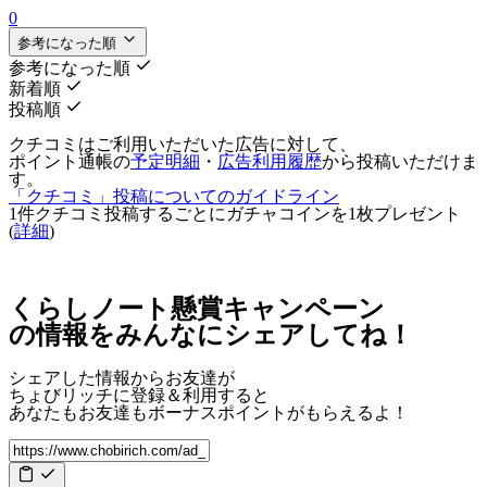
0
参考になった順
参考になった順
新着順
投稿順
クチコミはご利用いただいた広告に対して、
ポイント通帳の
予定明細
・
広告利用履歴
から投稿いただけま
す。
「クチコミ」投稿についてのガイドライン
1件クチコミ投稿するごとに
ガチャコインを1枚
プレゼント
(
詳細
)
くらしノート懸賞キャンペーン
の情報をみんなにシェアしてね！
シェアした情報からお友達が
ちょびリッチに登録＆利用すると
あなたもお友達も
ボーナスポイント
がもらえるよ！