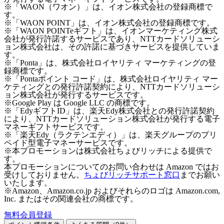
※「WAON（ワオン）」は、イオン株式会社の登録商標で
す。
※「WAON POINT」は、イオン株式会社の登録商標です。
※「WAON POINTeギフト」は、イオンマーケティング株式
会社が発行許諾するサービスであり、NTTカードソリューシ
ョン株式会社は、その許諾に基づきサービスを提供していま
す。
※「Ponta」は、株式会社ロイヤリティ マーケティングの登
録商標です。
※「Pontaポイント コード」は、株式会社ロイヤリティ マー
ケティングとの発行許諾契約により、NTTカードソリューシ
ョン株式会社が発行するサービスです。
※Google Play は Google LLC の商標です。
※「EdyギフトID」は、楽天Edy株式会社との発行許諾契約
により、NTTカードソリューション株式会社が発行する電子
マネーギフトサービスです。
※「楽天Edy（ラクテンエディ）」は、楽天グループのプリ
ペイド型電子マネーサービスです。
※本プロモーションは株式会社ちょびリッチによる提供で
す。
本プロモーションについてのお問い合わせは Amazon ではお
受けしておりません。
ちょびリッチサポート窓口
までお願い
いたします。
※Amazon、Amazon.co.jp およびそれらのロゴは Amazon.com,
Inc. またはその関連会社の商標です。
無料会員登録