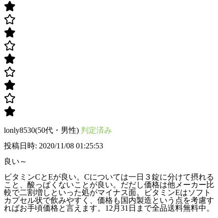
lonly8530(50代・男性)
判定済み
投稿日時: 2020/11/08 01:25:53
良い～
ビタミンCとEが良い。Cについては一日３錠に分けて摂れる
こと、酸っぱくないことが良い。だだし価格は他メーカー比
較で二割増しといった処がマイナス面。ビタミンEはソフト
カプセル状で飲みやすく、価格も国内製造という点を考慮す
ればお手頃価格と言えます。12月31日まで全品送料無料中。