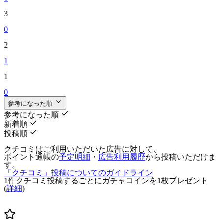
3
0
2
1
1
0
参考になった順
参考になった順
新着順
投稿順
クチコミはご利用いただいた広告に対して、
ポイント通帳の
予定明細
・
広告利用履歴
から投稿いただけま
す。
「クチコミ」投稿についてのガイドライン
1件クチコミ投稿するごとに
ガチャコインを1枚
プレゼント
(
詳細
)