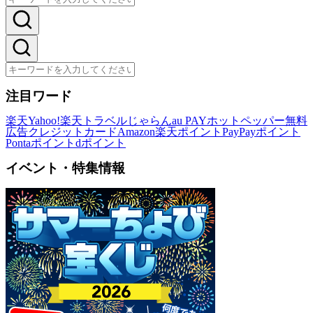
注目ワード
楽天
Yahoo!
楽天トラベル
じゃらん
au PAY
ホットペッパー
無料
広告
クレジットカード
Amazon
楽天ポイント
PayPayポイント
Pontaポイント
dポイント
イベント・特集情報