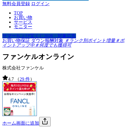
無料会員登録
ログイン
TOP
お買い物
サービス
モニター
サマーちょび宝くじ2026：対象広告
お買い物保証
ダウン報酬対象
＃ランク別ポイント増量
＃ポ
イントアップ中
＃何度でも獲得可
ファンケルオンライン
株式会社ファンケル
4.7
（
29 件
）
ホーム画面に追加