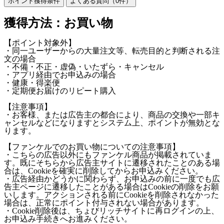
ポイント獲得条件
よくある質問（
0
件）
獲得方法：お買い物
【ポイント対象外】
・同一ユーザーからの大量注文等、転売目的と判断される注
文の場合
・不備・不正・虚偽・いたずら・キャンセル
・アプリ経由でお申込みの場合
・健康・得楽便
・定期便お届けのリピート購入
【注意事項】
・お客様、または広告主の都合により、商品の交換や一部キ
ャンセルなどになりますとシステム上、ポイントが無効とな
ります。
【ファンケルでのお買い物についての注意事項】
・こちらの広告以外にもファンケル商品が掲載されていま
す。既にそちらから広告主サイトに遷移されたことのある場
合は、Cookieを確実に削除してからお申込みください。
・広告経由かどうかに関わらず、お申込みの前に一度でも広
告主ページに遷移したことがある場合はCookieの削除をお願
いします。アクションされる前にCookieを削除されなかった
場合は、正常にポイント付与されない場合があります。
・Cookie削除後は、ちょびリッチサイトに再ログインの上、
お申込み手続きへお進みください。