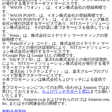
が発行する電子マネーギフトサービスです。
※「WAON（ワオン）」は、イオン株式会社の登録商標で
す。
※「WAON POINT」は、イオン株式会社の登録商標です。
※「WAON POINTeギフト」は、イオンマーケティング株式
会社が発行許諾するサービスであり、NTTカードソリューシ
ョン株式会社は、その許諾に基づきサービスを提供していま
す。
※「Ponta」は、株式会社ロイヤリティ マーケティングの登
録商標です。
※「Pontaポイント コード」は、株式会社ロイヤリティ マー
ケティングとの発行許諾契約により、NTTカードソリューシ
ョン株式会社が発行するサービスです。
※Google Play は Google LLC の商標です。
※「EdyギフトID」は、楽天Edy株式会社との発行許諾契約
により、NTTカードソリューション株式会社が発行する電子
マネーギフトサービスです。
※「楽天Edy（ラクテンエディ）」は、楽天グループのプリ
ペイド型電子マネーサービスです。
※本プロモーションは株式会社ちょびリッチによる提供で
す。
本プロモーションについてのお問い合わせは Amazon ではお
受けしておりません。
ちょびリッチサポート窓口
までお願い
いたします。
※Amazon、Amazon.co.jp およびそれらのロゴは Amazon.com,
Inc. またはその関連会社の商標です。
無料会員登録