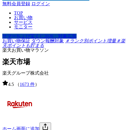
無料会員登録
ログイン
TOP
お買い物
サービス
モニター
サマーちょび宝くじ2026：対象広告
お買い物保証
ダウン報酬対象
＃ランク別ポイント増量
＃楽
天ポイントも貯まる
楽天お買い物マラソン
楽天市場
楽天グループ株式会社
4.5
（
1673 件
）
ホーム画面に追加