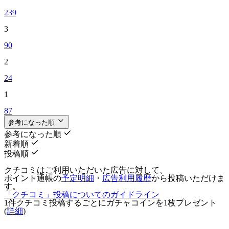
239
3
90
2
24
1
87
参考になった順
参考になった順
新着順
投稿順
クチコミはご利用いただいた広告に対して、
ポイント通帳の
予定明細
・
広告利用履歴
から投稿いただけま
す。
「クチコミ」投稿についてのガイドライン
1件クチコミ投稿するごとに
ガチャコインを1枚
プレゼント
(
詳細
)