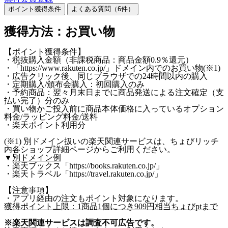
ポイント獲得条件
よくある質問（
6
件）
獲得方法：お買い物
【ポイント獲得条件】
・税抜購入金額（非課税商品：商品金額0.9％還元）
・「https://www.rakuten.co.jp/」ドメイン内でのお買い物(※1)
・広告クリック後、同じブラウザでの24時間以内の購入
・定期購入/頒布会購入：初回購入のみ
・予約商品：翌々月末日までに商品発送による注文確定（支
払い完了）分のみ
・買い物かご投入前に商品本体価格に入っているオプション
料金/ラッピング料金/送料
・楽天ポイント利用分
(※1) 別ドメイン扱いの楽天関連サービスは、ちょびリッチ
内各ショップ詳細ページからご利用ください。
▼
別ドメイン例
・楽天ブックス「https://books.rakuten.co.jp/」
・楽天トラベル「https://travel.rakuten.co.jp/」
【注意事項】
・アプリ経由の注文もポイント対象になります。
獲得ポイント上限：1商品1個につき909円相当ちょびptまで
※楽天関連サービスは調査不可広告です。