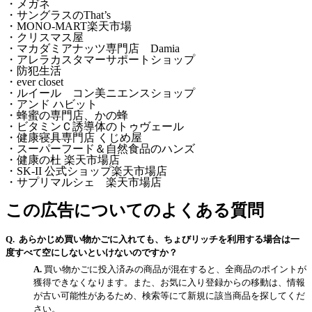
・メガネ
・サングラスのThat’s
・MONO-MART楽天市場
・クリスマス屋
・マカダミアナッツ専門店 Damia
・アレラカスタマーサポートショップ
・防犯生活
・ever closet
・ルイール コン美ニエンスショップ
・アンド ハビット
・蜂蜜の専門店、かの蜂
・ビタミンＣ誘導体のトゥヴェール
・健康寝具専門店 くじめ屋
・スーパーフード＆自然食品のハンズ
・健康の杜 楽天市場店
・SK-II 公式ショップ楽天市場店
・サプリマルシェ 楽天市場店
この広告についてのよくある質問
あらかじめ買い物かごに入れても、ちょびリッチを利用する場合は一
度すべて空にしないといけないのですか？
買い物かごに投入済みの商品が混在すると、全商品のポイントが
獲得できなくなります。また、お気に入り登録からの移動は、情報
が古い可能性があるため、検索等にて新規に該当商品を探してくだ
さい。