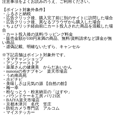
注意事項をよくお読みのうえ、ご利用ください。
【ポイント対象外条件】
・ふるさと納税
・広告クリック後、購入完了前に別のサイトに訪問した場合
・広告クリック後、異なるブラウザから購入した場合
・ちょびリッチ経由前にカート投入された商品を混載した場
合
・カート投入後の送料/ラッピング料金
・販売金額が100円未満の商品、無料/資料請求など課金が無
い商品
・虚偽記載、明確ないたずら、キャンセル
※下記店舗はポイント対象外です。
・タマチャンショップ
・アンファーストア
・薬屋さんの健康美 からだあいかん
・nunonaの布ナプキン 楽天市場店
・うめ南高苑
・ホビナビ
・美味しさは元気の源 【自然の館】
・梅一幸
・粉なっとう・粉末納豆の「はすや」
・パウンドケーキ工房 パリ21区
・BAIYA楽天市場店
・京都木津川 名代 笠庄
・防犯カメラ専門店 アルコム
・マイステッカー