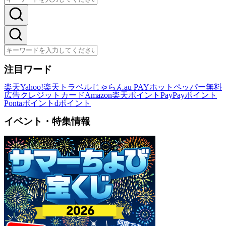
注目ワード
楽天
Yahoo!
楽天トラベル
じゃらん
au PAY
ホットペッパー
無料
広告
クレジットカード
Amazon
楽天ポイント
PayPayポイント
Pontaポイント
dポイント
イベント・特集情報