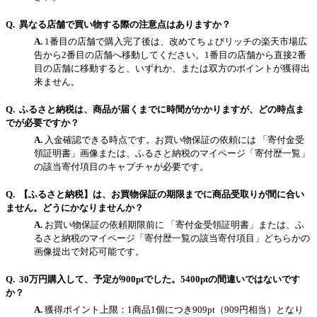
異なる店舗で買い物する際の注意点はありますか？
1番目の店舗で購入完了後は、改めてちょびリッチの楽天市場広
告から2番目の店舗へ移動してください。1番目の店舗から直接2番
目の店舗に移動すると、いずれか、または双方のポイントが獲得出
来ません。
ふるさと納税は、商品が届くまでに時間がかかりますが、どの時点ま
でが必要ですか？
入金確認できる時点です。お買い物保証の依頼には 「寄付金受
領証明書」画像または、ふるさと納税のマイページ「寄付歴一覧」
の該当寄付項目のキャプチャが必要です。
【ふるさと納税】は、お買物保証の期限までに商品受取りが間に合い
ません。どうにかなりませんか？
お買い物保証の依頼期限前に 「寄付金受領証明書」または、ふ
るさと納税のマイページ「寄付歴一覧の該当寄付項目」どちらかの
画像提出で対応可能です。
30万円購入して、予定が900ptでした。5400ptの間違いではないです
か？
獲得ポイント上限：1商品1個につき909pt（909円相当）となり