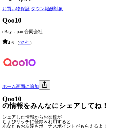
お買い物保証
ダウン報酬対象
Qoo10
eBay Japan 合同会社
4.6
（
97 件
）
ホーム画面に追加
Qoo10
の情報をみんなにシェアしてね！
シェアした情報からお友達が
ちょびリッチに登録＆利用すると
あなたもお友達も
ボーナスポイント
がもらえるよ！