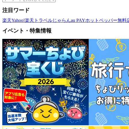
注目ワード
楽天
Yahoo!
楽天トラベル
じゃらん
au PAY
ホットペッパー
無料
イベント・特集情報