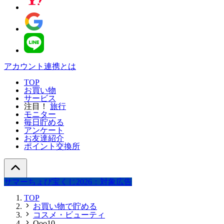
アカウント連携とは
TOP
お買い物
サービス
注目！
旅行
モニター
毎日貯める
アンケート
お友達紹介
ポイント交換所
サマーちょび宝くじ2026：対象広告
TOP
お買い物で貯める
コスメ・ビューティ
Qoo10