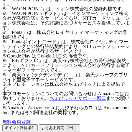
す。
※「WAON POINT」は、イオン株式会社の登録商標です。
※「WAON POINTeギフト」は、イオンマーケティング株式
会社が発行許諾するサービスであり、NTTカードソリューシ
ョン株式会社は、その許諾に基づきサービスを提供していま
す。
※「Ponta」は、株式会社ロイヤリティ マーケティングの登
録商標です。
※「Pontaポイント コード」は、株式会社ロイヤリティ マー
ケティングとの発行許諾契約により、NTTカードソリューシ
ョン株式会社が発行するサービスです。
※Google Play は Google LLC の商標です。
※「EdyギフトID」は、楽天Edy株式会社との発行許諾契約
により、NTTカードソリューション株式会社が発行する電子
マネーギフトサービスです。
※「楽天Edy（ラクテンエディ）」は、楽天グループのプリ
ペイド型電子マネーサービスです。
※本プロモーションは株式会社ちょびリッチによる提供で
す。
本プロモーションについてのお問い合わせは Amazon ではお
受けしておりません。
ちょびリッチサポート窓口
までお願い
いたします。
※Amazon、Amazon.co.jp およびそれらのロゴは Amazon.com,
Inc. またはその関連会社の商標です。
無料会員登録
ポイント獲得条件
よくある質問（
1
件）