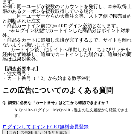
ます。
※例：同一ユーザが複数のアカウントを発行し、本来取得上
限のあるクーポンを複数取得している場合
同一ユーザーからの大量注文等、ストア側で転売目的
と判断された注文
・商品カートイン前にQoo10ログイン必須となります。
└未ログイン状態でカートインした商品分はポイント対象
外。
・商品をカートに追加し決済が完了するまで、サイトを離れ
ないようお願いします。
└カートイン後、他サイトへ移動したり、ちょびリッチを
経由せず遷移し、追加でカートインした場合は、追加分の商
品は成果対象外。
【調査必要事項】
・注文番号：
・カート番号（「2」から始まる数字9桁）
この広告についてのよくある質問
調査に必要な『カート番号』はどこから確認できますか？
Qoo10へログイン→MyQoo10→過去の注文履歴から確認できま
す。
ログインしてポイントGET
無料会員登録
【共通】広告利用における注意事項