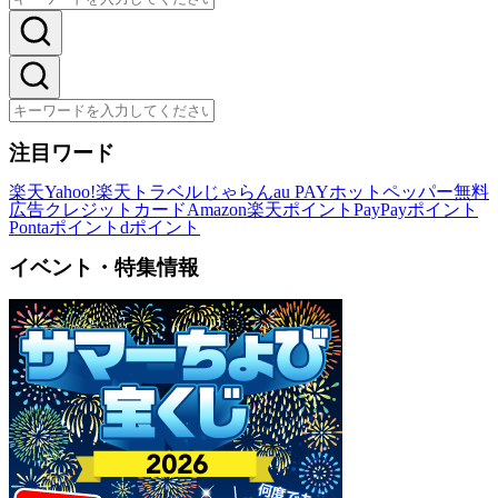
注目ワード
楽天
Yahoo!
楽天トラベル
じゃらん
au PAY
ホットペッパー
無料
広告
クレジットカード
Amazon
楽天ポイント
PayPayポイント
Pontaポイント
dポイント
イベント・特集情報