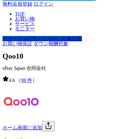
無料会員登録
ログイン
TOP
お買い物
サービス
モニター
サマーちょび宝くじ2026：対象広告
お買い物保証
ダウン報酬対象
Qoo10
eBay Japan 合同会社
4.6
（
98 件
）
ホーム画面に追加