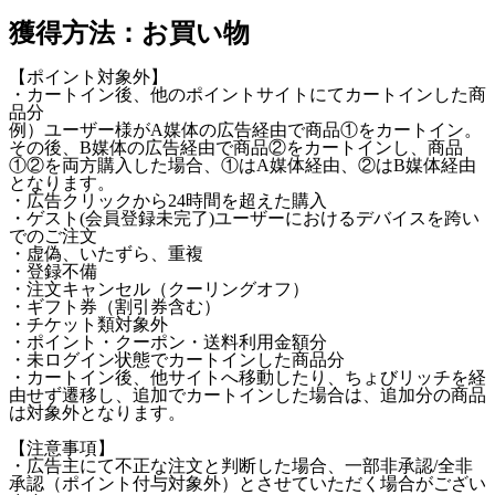
獲得方法：お買い物
【ポイント対象外】
・カートイン後、他のポイントサイトにてカートインした商
品分
例）ユーザー様がA媒体の広告経由で商品①をカートイン。
その後、B媒体の広告経由で商品②をカートインし、商品
①②を両方購入した場合、①はA媒体経由、②はB媒体経由
となります。
・広告クリックから24時間を超えた購入
・ゲスト(会員登録未完了)ユーザーにおけるデバイスを跨い
でのご注文
・虚偽、いたずら、重複
・登録不備
・注文キャンセル（クーリングオフ）
・ギフト券（割引券含む）
・チケット類対象外
・ポイント・クーポン・送料利用金額分
・未ログイン状態でカートインした商品分
・カートイン後、他サイトへ移動したり、ちょびリッチを経
由せず遷移し、追加でカートインした場合は、追加分の商品
は対象外となります。
【注意事項】
・広告主にて不正な注文と判断した場合、一部非承認/全非
承認（ポイント付与対象外）とさせていただく場合がござい