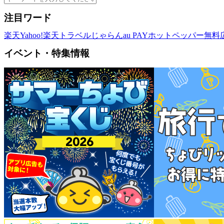
注目ワード
楽天
Yahoo!
楽天トラベル
じゃらん
au PAY
ホットペッパー
無料
イベント・特集情報