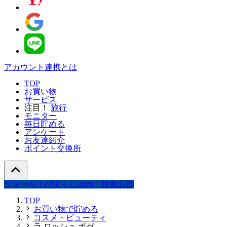
アカウント連携とは
TOP
お買い物
サービス
注目！
旅行
モニター
毎日貯める
アンケート
お友達紹介
ポイント交換所
サマーちょび宝くじ2026：対象広告
TOP
お買い物で貯める
コスメ・ビューティ
ラ ロッシュ ポゼ