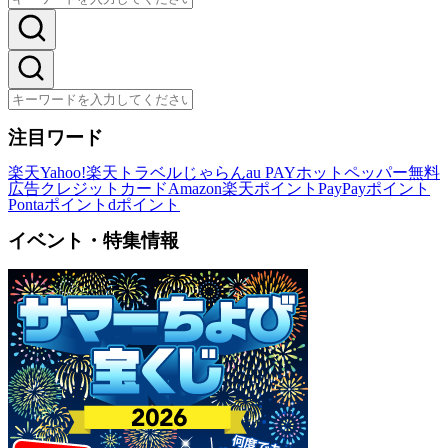
注目ワード
楽天
Yahoo!
楽天トラベル
じゃらん
au PAY
ホットペッパー
無料
広告
クレジットカード
Amazon
楽天ポイント
PayPayポイント
Pontaポイント
dポイント
イベント・特集情報