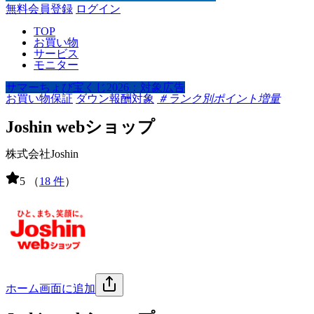
無料会員登録
ログイン
TOP
お買い物
サービス
モニター
サマーちょび宝くじ2026：対象広告
お買い物保証
ダウン報酬対象
＃ランク別ポイント増量
Joshin webショップ
株式会社Joshin
5
（
18 件
）
ホーム画面に追加