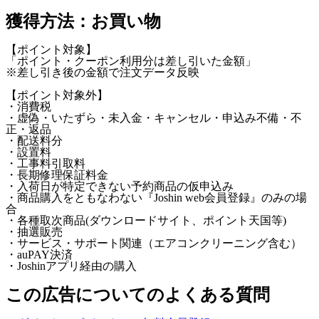
獲得方法：お買い物
【ポイント対象】
「ポイント・クーポン利用分は差し引いた金額」
※差し引き後の金額で注文データ反映
【ポイント対象外】
・消費税
・虚偽・いたずら・未入金・キャンセル・申込み不備・不
正・返品
・配送料分
・設置料
・工事料引取料
・長期修理保証料金
・入荷日が特定できない予約商品の仮申込み
・商品購入をともなわない『Joshin web会員登録』のみの場
合
・各種取次商品(ダウンロードサイト、ポイント天国等)
・抽選販売
・サービス・サポート関連（エアコンクリーニング含む）
・auPAY決済
・Joshinアプリ経由の購入
この広告についてのよくある質問