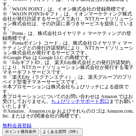
す。
※「WAON POINT」は、イオン株式会社の登録商標です。
※「WAON POINTeギフト」は、イオンマーケティング株式
会社が発行許諾するサービスであり、NTTカードソリューシ
ョン株式会社は、その許諾に基づきサービスを提供していま
す。
※「Ponta」は、株式会社ロイヤリティ マーケティングの登
録商標です。
※「Pontaポイント コード」は、株式会社ロイヤリティ マー
ケティングとの発行許諾契約により、NTTカードソリューシ
ョン株式会社が発行するサービスです。
※Google Play は Google LLC の商標です。
※「EdyギフトID」は、楽天Edy株式会社との発行許諾契約
により、NTTカードソリューション株式会社が発行する電子
マネーギフトサービスです。
※「楽天Edy（ラクテンエディ）」は、楽天グループのプリ
ペイド型電子マネーサービスです。
※本プロモーションは株式会社ちょびリッチによる提供で
す。
本プロモーションについてのお問い合わせは Amazon ではお
受けしておりません。
ちょびリッチサポート窓口
までお願い
いたします。
※Amazon、Amazon.co.jp およびそれらのロゴは Amazon.com,
Inc. またはその関連会社の商標です。
無料会員登録
ポイント獲得条件
よくある質問（
0
件）