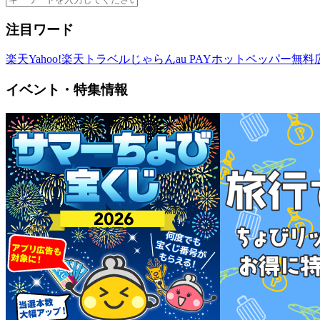
注目ワード
楽天
Yahoo!
楽天トラベル
じゃらん
au PAY
ホットペッパー
無料
イベント・特集情報